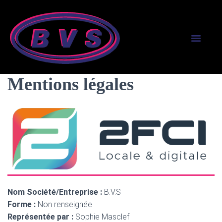
SERVICES AUX PR
SERVICES AUX PART
Mentions légales
Nom Société/Entreprise :
B.V.S
Forme :
Non renseignée
Représentée par :
Sophie Masclef