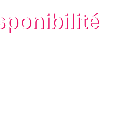
sponibilité
/ 24H ET 7J / 7