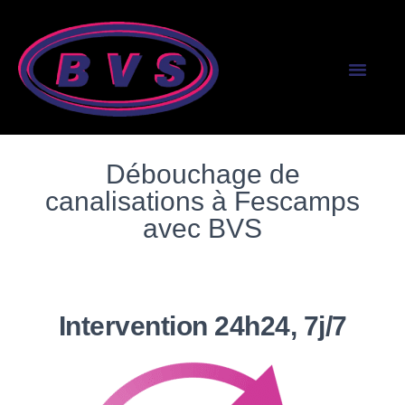
SERVICES AUX PR
SERVICES AUX PART
Débouchage de
canalisations à Fescamps
avec BVS
Intervention 24h24, 7j/7